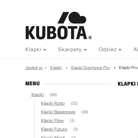
Klapki
Skarpety
Odzież
A
Jesteś w:
»
Klapki
»
Klapki Sportowe Pro
»
Klapki Pro
MENU
KLAPKI
Klapki
(89)
Klapki Rzep
(32)
Klapki Basenowe
(38)
Klapki Flow
(3)
Klapki Futuro
(3)
Klapki Mesh
(2)