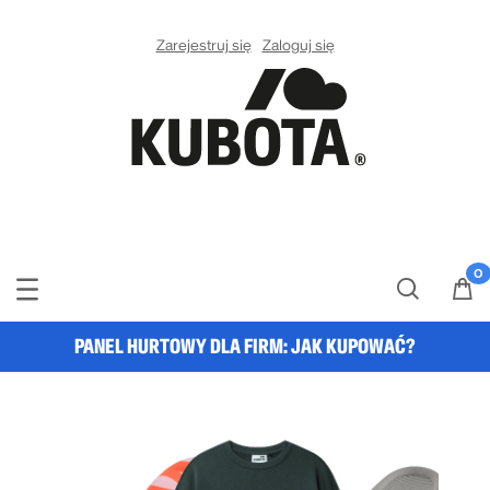
Zarejestruj się
Zaloguj się
PANEL HURTOWY DLA FIRM:
JAK KUPOWAĆ?