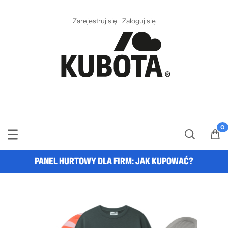
Zarejestruj się
Zaloguj się
PANEL HURTOWY DLA FIRM:
JAK KUPOWAĆ?